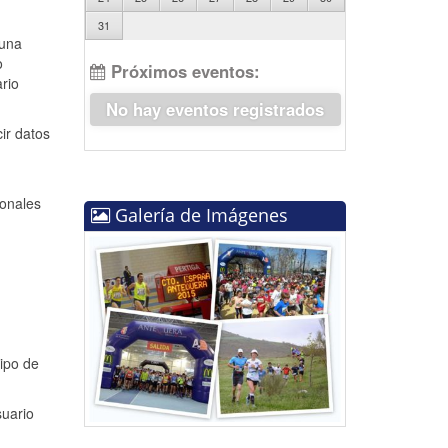
31
 una
o
Próximos eventos:
rio
No hay eventos registrados
ir datos
sonales
Galería de Imágenes
tipo de
suario