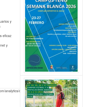
uarios y
a
s eficaz
rnet y
om/analytics/devguides/collection/analyticsjs/cookie-