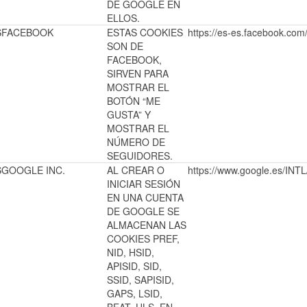
DE GOOGLE EN
ELLOS.
S
FACEBOOK
ESTAS COOKIES
https://es-es.facebook.com/
SON DE
FACEBOOK,
SIRVEN PARA
MOSTRAR EL
BOTÓN “ME
GUSTA” Y
MOSTRAR EL
NÚMERO DE
SEGUIDORES.
S
GOOGLE INC.
AL CREAR O
https://www.google.es/I
INICIAR SESIÓN
EN UNA CUENTA
DE GOOGLE SE
ALMACENAN LAS
COOKIES PREF,
NID, HSID,
APISID, SID,
SSID, SAPISID,
GAPS, LSID,