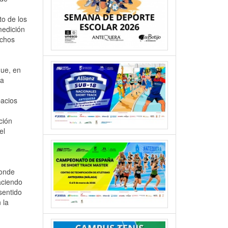
to de los
medición
ichos
que, en
 a
pacios
ción
el
donde
aciendo
sentido
 la