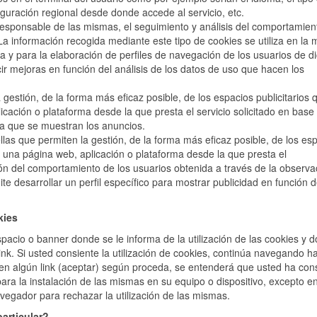
iguración regional desde donde accede al servicio, etc.
responsable de las mismas, el seguimiento y análisis del comportamien
 La información recogida mediante este tipo de cookies se utiliza en la 
rma y para la elaboración de perfiles de navegación de los usuarios de d
ucir mejoras en función del análisis de los datos de uso que hacen los
 gestión, de la forma más eficaz posible, de los espacios publicitarios 
icación o plataforma desde la que presta el servicio solicitado en base
 la que se muestran los anuncios.
llas que permiten la gestión, de la forma más eficaz posible, de los es
en una página web, aplicación o plataforma desde la que presta el
ión del comportamiento de los usuarios obtenida a través de la observa
e desarrollar un perfil específico para mostrar publicidad en función d
kies
spacio o banner donde se le informa de la utilización de las cookies y 
ink. Si usted consiente la utilización de cookies, continúa navegando h
c en algún link (aceptar) según proceda, se entenderá que usted ha con
 para la instalación de las mismas en su equipo o dispositivo, excepto en
egador para rechazar la utilización de las mismas.
articular?