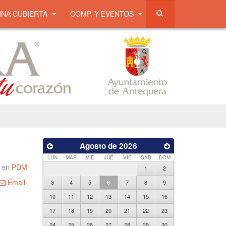
INA CUBIERTA
COMP. Y EVENTOS
Agosto de 2026
LUN
MAR
MIE
JUE
VIE
SAB
DOM
 en
PDM
1
2
Email
3
4
5
6
7
8
9
10
11
12
13
14
15
16
17
18
19
20
21
22
23
24
25
26
27
28
29
30