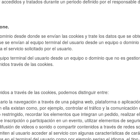
accedidos y tratados durante un periodo definido por el responsable d
ione.
ominio desde donde se envían las cookies y trate los datos que se ob
ue se envían al equipo terminal del usuario desde un equipo o dominio
 el servicio solicitado por el usuario.
quipo terminal del usuario desde un equipo o dominio que no es gestio
enidos través de las cookies.
nidos a través de las cookies, podemos distinguir entre:
ario la navegación a través de una página web, plataforma o aplicación
n ella existan como, por ejemplo, controlar el tráfico y la comunicación
o restringido, recordar los elementos que integran un pedido, realizar el
e inscripción o participación en un evento, utilizar elementos de segur
ifusión de videos o sonido o compartir contenidos a través de redes so
iten al usuario acceder al servicio con algunas características de cará
os en el terminal del usuario como por ejemplo serian el idioma, el tipo