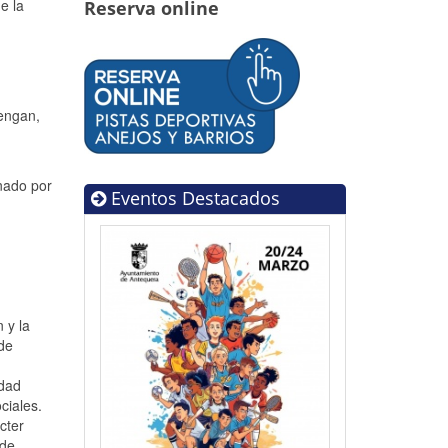
e la
Reserva online
tengan,
nado por
Eventos Destacados
 y la
 de
idad
ciales.
cter
 de