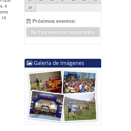
 ciclo
s. 4
31
 como
e 10
Próximos eventos:
No hay eventos registrados
Galería de Imágenes