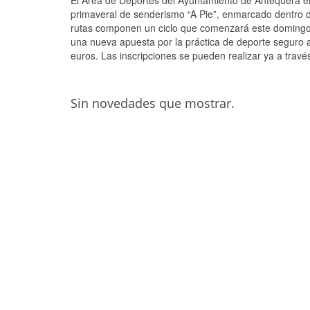
El Área de Deportes del Ayuntamiento de Antequera e
primaveral de senderismo “A Pie”, enmarcado dentro 
rutas componen un ciclo que comenzará este domingo 
una nueva apuesta por la práctica de deporte seguro al
euros. Las inscripciones se pueden realizar ya a travé
Sin novedades que mostrar.