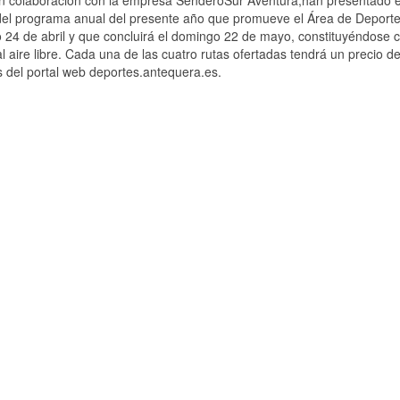
n colaboración con la empresa SenderoSur Aventura,han presentado el
del programa anual del presente año que promueve el Área de Deporte
24 de abril y que concluirá el domingo 22 de mayo, constituyéndose
 aire libre. Cada una de las cuatro rutas ofertadas tendrá un precio d
s del portal web deportes.antequera.es.