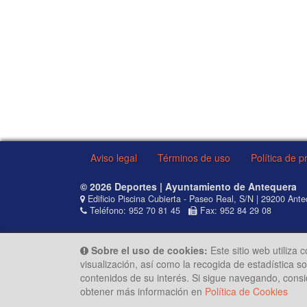
Aviso legal
Términos de uso
Política de p
© 2026 Deportes | Ayuntamiento de Antequera
Edificio Piscina Cubierta - Paseo Real, S/N | 29200 Ant
Teléfono: 952 70 81 45
Fax: 952 84 29 08
Sobre el uso de cookies:
Este sitio web utiliza 
visualización, así como la recogida de estadística 
contenidos de su interés. Si sigue navegando, cons
obtener más información en
Política de Cookies